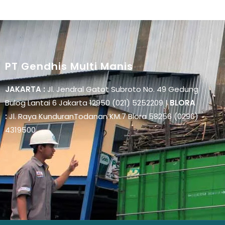
PT Gendhis Multi Manis
JAKARTA :
Jl. Jendral Gatot Subroto No. 49 Gedung
Bulog Lantai 6 Jakarta 12950 (021) 5252209 |
BLORA
:
Jl. Raya KunduranTodanan KM.7 Blora 58256 (0296)
4319500