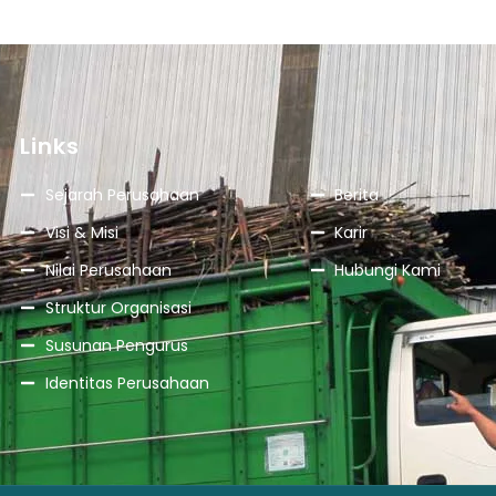
Links
Sejarah Perusahaan
Berita
Visi & Misi
Karir
Nilai Perusahaan
Hubungi Kami
Struktur Organisasi
Susunan Pengurus
Identitas Perusahaan