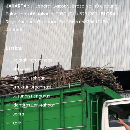
JAKARTA :
Jl. Jendral Gatot Subroto No. 49 Gedung
Bulog Lantai 6 Jakarta 12950 (021) 5252209 |
BLORA :
Jl.
Raya KunduranTodanan KM.7 Blora 58256 (0296)
4319500
Links
Sejarah Perusahaan
Visi & Misi
Nilai Perusahaan
Struktur Organisasi
Susunan Pengurus
Identitas Perusahaan
Berita
Karir