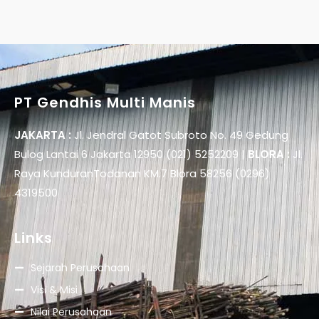
PT Gendhis Multi Manis
JAKARTA :
Jl. Jendral Gatot Subroto No. 49 Gedung
Bulog Lantai 6 Jakarta 12950 (021) 5252209 |
BLORA :
Jl.
Raya KunduranTodanan KM.7 Blora 58256 (0296)
4319500
Links
Sejarah Perusahaan
Visi & Misi
Nilai Perusahaan